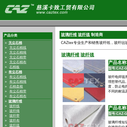
玻璃纤维
玻纤毯
制造商
产品分类
CAZtex专业生产和销售玻纤纸，玻纤
»
无尘石棉
»
无尘石棉线
»
无尘石棉绳
玻璃纤维
玻纤毯
»
无尘石棉带
»
无尘石棉布
产品名称
»
石棉板
型号:
CAZ-G
»
有尘石棉
»
有尘石棉线
玻纤电焊毯
»
有尘石棉绳
理想替代品
»
石棉盘根
度，防止电
»
有尘石棉带
不同的耐温
»
有尘石棉布
»
玻璃纤维
»
玻纤线
产品名称
»
玻纤绳
型号:
CAZ-G
»
玻纤带
»
玻纤布
玻璃纤维短切
»
玻纤毯