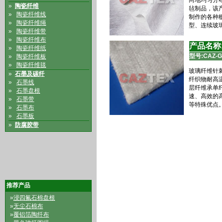
向地均匀分
»
陶瓷纤维
毡制品，该
»
陶瓷纤维线
制作的各种
»
陶瓷纤维绳
型、连续玻
»
陶瓷纤维带
»
陶瓷纤维布
产品名称
»
陶瓷纤维纸
型号:
CAZ-G
»
陶瓷纤维板
»
陶瓷纤维毯
玻璃纤维针
»
石墨及碳纤
纤织物耐高
»
石墨线
层纤维承单
»
石墨盘根
速、高效的
»
石墨带
等特殊优点
»
石墨布
»
石墨板
»
防腐胶带
推荐产品
»
浸四氟石棉盘根
»
无尘石棉布
»
覆铝箔陶纤布