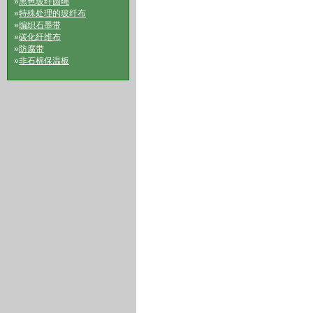
»
黑色玻纤圆绳
»
特殊处理的玻纤布
»
编织石墨带
»
碳化纤维布
»
防腐带
»
非石棉保温板