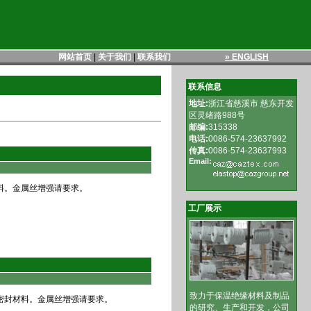
网站首页
|
关于我们
|
联系我们
» ENGLISH
联系信息
地址:
浙江省慈溪市 慈东开发
区灵绪路988号
邮编:
315338
电话:
0086-574-23637992
传真:
0086-574-23637993
Email
:
料。金属丝增强请要求。
工厂展示
致力于保温绝缘材料及制品
密封材料。金属丝增强请要求。
的研究、生产和开发，公司