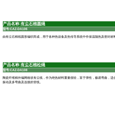
产品名称:
有尘石棉圆绳
型号:
CAZ-DA106
由有尘石棉线圆形编织而成，用于各种热设备及热传导系统中作保温隔热及密封材
产品名称:
有尘石棉松绳
型号:
CAZ-DA108
陶瓷纤维棉外编网格状有尘线，作为绝热材料重量很轻，富于弹性，极易弯曲，适合
振动及多弯曲及连接的管线。