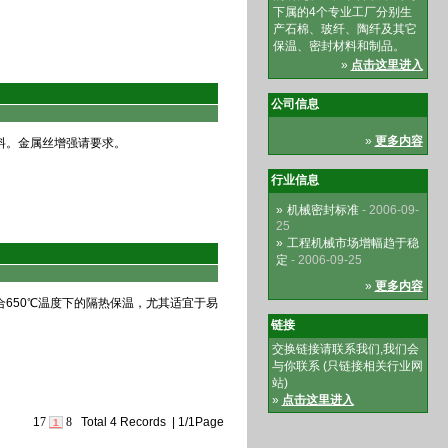
下属的4个专业工厂分别生
产石棉、玻纤、陶纤及其它
保温、密封材料和制品。
»
点击这里进入
公司信息
»
更多内容
料。金属丝增强请要求。
行业信息
»
机械密封标准
- 2006-09-
25
»
工程机械市场增幅趋于稳
定
- 2006-09-25
»
更多内容
650℃温度下的隔热保温，尤其适宜于易
链接
交换链接请联系我们,我们会
与你联系 (只链接相关行业网
站)
»
点击这里进入
1
7
8
Total 4 Records | 1/1Page
1