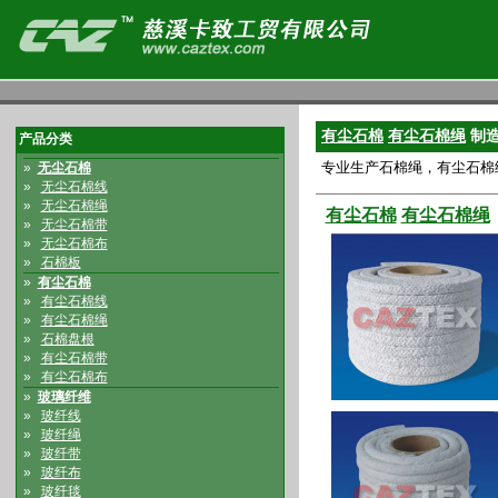
有尘石棉
有尘石棉绳
制
产品分类
专业生产石棉绳，有尘石棉
»
无尘石棉
»
无尘石棉线
»
无尘石棉绳
有尘石棉
有尘石棉绳
»
无尘石棉带
»
无尘石棉布
»
石棉板
»
有尘石棉
»
有尘石棉线
»
有尘石棉绳
»
石棉盘根
»
有尘石棉带
»
有尘石棉布
»
玻璃纤维
»
玻纤线
»
玻纤绳
»
玻纤带
»
玻纤布
»
玻纤毯