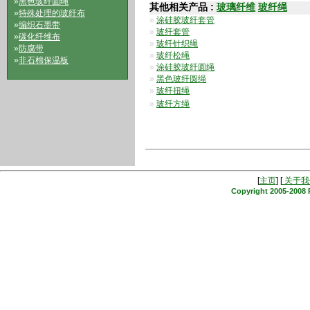
»
黑色玻纤圆绳
其他相关产品 :
玻璃纤维
玻纤绳
»
特殊处理的玻纤布
»
涂硅胶玻纤套管
»
编织石墨带
»
玻纤套管
»
碳化纤维布
»
玻纤针织绳
»
防腐带
»
玻纤松绳
»
非石棉保温板
»
涂硅胶玻纤圆绳
»
黑色玻纤圆绳
»
玻纤扭绳
»
玻纤方绳
[
主页
] [
关于我
Copyright 2005-2008 