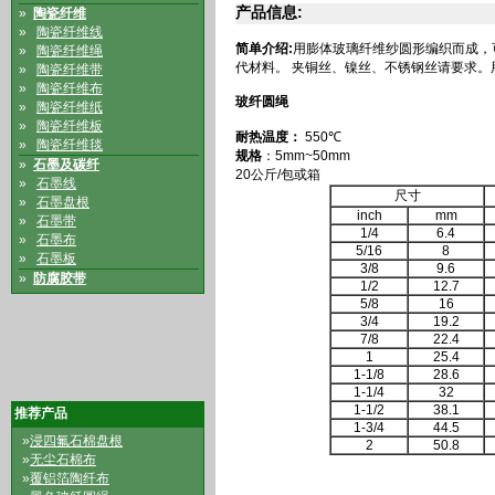
产品信息:
»
陶瓷纤维
»
陶瓷纤维线
简单介绍:
用膨体玻璃纤维纱圆形编织而成，
»
陶瓷纤维绳
代材料。 夹铜丝、镍丝、不锈钢丝请要求
»
陶瓷纤维带
»
陶瓷纤维布
玻纤圆绳
»
陶瓷纤维纸
»
陶瓷纤维板
耐热温度：
550℃
»
陶瓷纤维毯
规格
：5mm
»
石墨及碳纤
20公斤/包或箱
»
石墨线
尺寸
»
石墨盘根
inch
mm
»
石墨带
1/4
6.4
»
石墨布
5/16
8
»
石墨板
3/8
9.6
»
防腐胶带
1/2
12.7
5/8
16
3/4
19.2
7/8
22.4
1
25.4
1-1/8
28.6
1-1/4
32
1-1/2
38.1
推荐产品
1-3/4
44.5
»
浸四氟石棉盘根
2
50.8
»
无尘石棉布
»
覆铝箔陶纤布