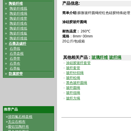
产品信息:
»
陶瓷纤维
»
陶瓷纤维线
简单介绍:
膨胀玻纤圆绳经红色硅胶特殊处理
»
陶瓷纤维绳
»
陶瓷纤维带
涂硅胶玻纤圆绳
»
陶瓷纤维布
»
陶瓷纤维纸
耐热温度：
260℃
»
陶瓷纤维板
规格
：8mm
»
陶瓷纤维毯
20公斤/包或箱
»
石墨及碳纤
»
石墨线
»
石墨盘根
其他相关产品 :
玻璃纤维
玻纤绳
»
石墨带
»
涂硅胶玻纤套管
»
石墨布
»
玻纤套管
»
石墨板
»
玻纤针织绳
»
防腐胶带
»
玻纤松绳
»
黑色玻纤圆绳
»
玻纤圆绳
»
玻纤扭绳
»
玻纤方绳
推荐产品
»
浸四氟石棉盘根
»
无尘石棉布
»
覆铝箔陶纤布