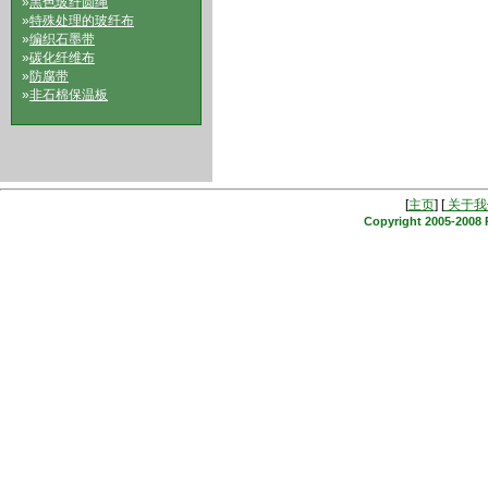
»
黑色玻纤圆绳
»
特殊处理的玻纤布
»
编织石墨带
»
碳化纤维布
»
防腐带
»
非石棉保温板
[
主页
] [
关于我
Copyright 2005-2008 